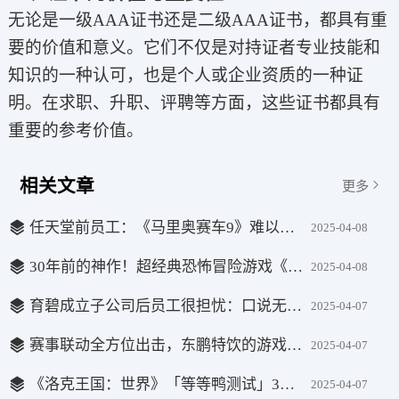
无论是一级AAA证书还是二级AAA证书，都具有重
要的价值和意义。它们不仅是对持证者专业技能和
知识的一种认可，也是个人或企业资质的一种证
明。在求职、升职、评聘等方面，这些证书都具有
重要的参考价值。
相关文章
更多
任天堂前员工：《马里奥赛车9》难以复刻前作的成功
2025-04-08
30年前的神作！超经典恐怖冒险游戏《无声狂啸》登陆主机平台
2025-04-08
育碧成立子公司后员工很担忧：口说无凭仍有可能被裁
2025-04-07
赛事联动全方位出击，东鹏特饮的游戏营销如何玩转圈层经济？
2025-04-07
《洛克王国：世界》「等等鸭测试」3月27日开启，版本内容抢先看！
2025-04-07