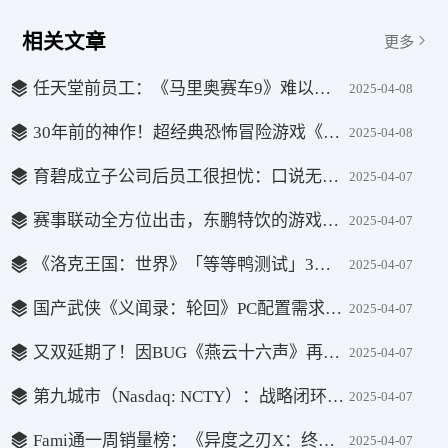
相关文章
更多
任天堂前员工：《马里奥赛车9》难以复刻前作的成功
2025-04-08
30年前的神作！超经典恐怖冒险游戏《无声狂啸》登陆主机平台
2025-04-08
育碧成立子公司后员工很担忧：口说无凭仍有可能被裁
2025-04-07
赛事联动全方位出击，东鹏特饮的游戏营销如何玩转圈层经济？
2025-04-07
《洛克王国：世界》「等等鸭测试」3月27日开启，版本内容抢先看！
2025-04-07
国产武侠《义闻录：轮回》PC配置需求公布:1060即可！
2025-04-07
又双延期了！因BUG《燕云十六声》再次官宣延迟开服
2025-04-07
第九城市（Nasdaq: NCTY）：战略闭环构建游戏产业新生态，基本面夯实驱动价值重估
2025-04-07
Fami通一周销量榜：《异度之刃X：终极版》登顶榜首！
2025-04-07