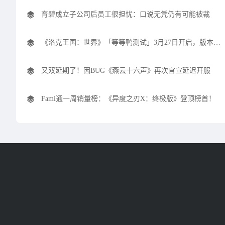
育碧成立子公司后员工很担忧：口说无凭仍有可能被裁
《洛克王国：世界》「等等鸭测试」3月27日开启，版本内容抢先看！
又双延期了！因BUG《燕云十六声》再次官宣延迟开服
Fami通一周销量榜：《异度之刃X：终极版》登顶榜首！