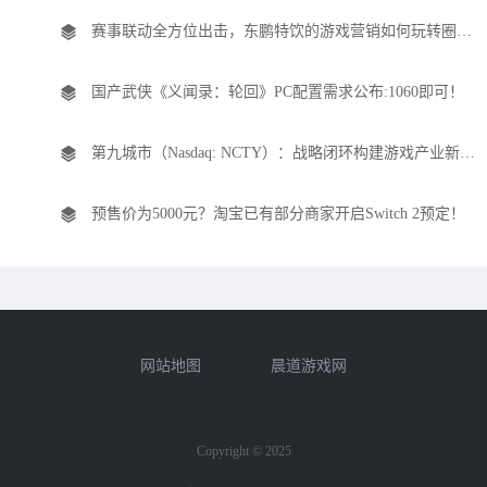
赛事联动全方位出击，东鹏特饮的游戏营销如何玩转圈层经济？
国产武侠《义闻录：轮回》PC配置需求公布:1060即可！
第九城市（Nasdaq: NCTY）：战略闭环构建游戏产业新生态，基本面夯实驱动价值重估
预售价为5000元？淘宝已有部分商家开启Switch 2预定！
网站地图
晨道游戏网
Copyright © 2025