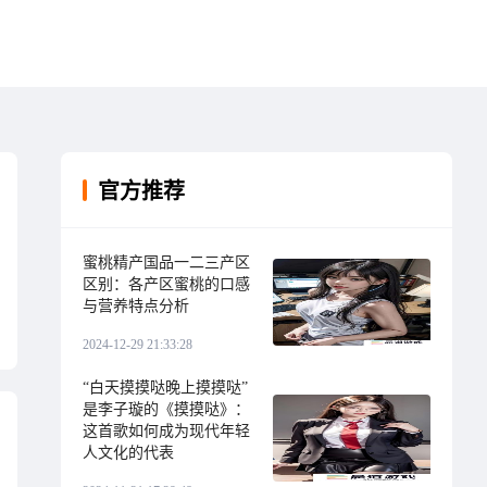
官方推荐
蜜桃精产国品一二三产区
区别：各产区蜜桃的口感
与营养特点分析
2024-12-29 21:33:28
“白天摸摸哒晚上摸摸哒”
是李子璇的《摸摸哒》：
这首歌如何成为现代年轻
人文化的代表