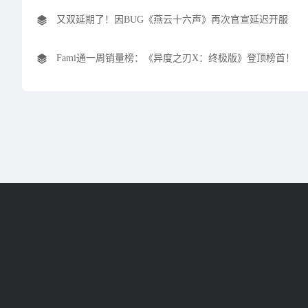
又双延期了！因BUG《燕云十六声》再次官宣延迟开服
Fami通一周销量榜：《异度之刃X：终极版》登顶榜首！