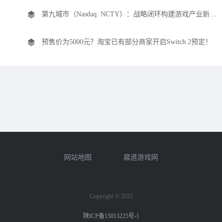
第九城市（Nasdaq: NCTY）：战略闭环构建游戏产业新生态，基本面夯实驱动价值重估
预售价为5000元？淘宝已有部分商家开启Switch 2预定！
网站地图
晨道游戏网
Copyright © 2025
陕ICP备15013225号-1