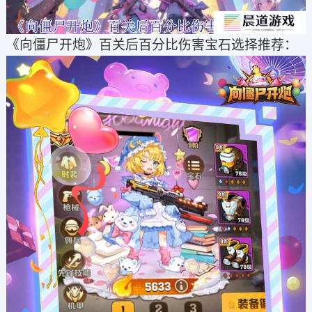
《向僵尸开炮》百关后百分比伤害宝石选择推荐：